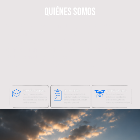
QUIÉNES SOMOS
World Dron nace con el objetivo de ofrecer
soluciones reales en el sector UAS,
combinando formación especializada,
conocimiento normativo y aplicación práctica
de la tecnología drone.
Nuestro trabajo se apoya en tres pilares: