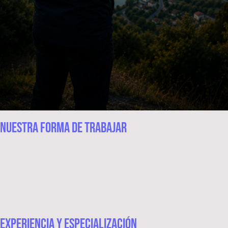
NUESTRA FORMA DE TRABAJAR
En World Dron no entendemos la formación como una simple preparación
teórica. Cada curso, taller o proyecto se diseña desde la realidad operativa:
qué se puede hacer, dónde se puede volar, qué permisos son necesarios y
cómo actuar con seguridad.
Trabajamos con un enfoque cercano, claro y personalizado, adaptando
cada servicio a las necesidades reales de cada alumno, entidad o municipio.
EXPERIENCIA Y ESPECIALIZACIÓN